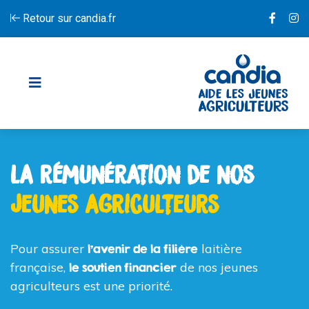
Retour sur candia.fr
la rémunération de nos
jeunes agriculteurs
Pour assurer
laitière
l'avenir de la filière
française,
de nos jeunes
le soutien financier
agriculteurs est une priorité.