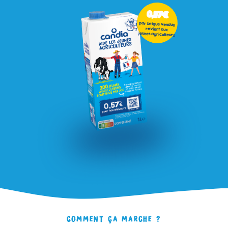
0,57€
par brique vendue
revient aux
jeunes agriculteurs
comment ça marche ?