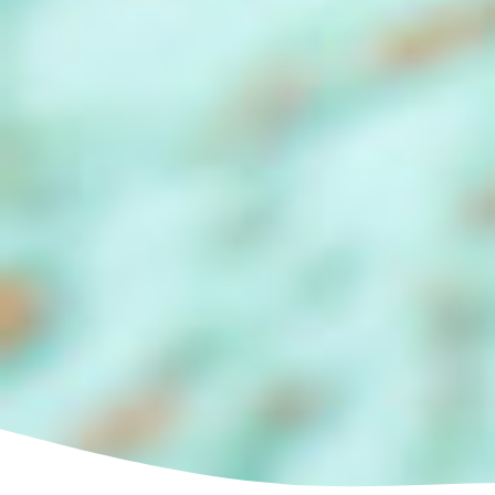
Depuis près de 50 ans, nous faisons avec la même
passion l'un des plus beaux métiers de la Terre. On n'a
jamais fini de grandir.
2026, Candia. Tous droits réservés.
Suivez-nous
Facebook
Youtube
Twitter
Instagram