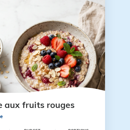
e aux fruits rouges
te