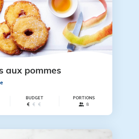
ts aux pommes
te
BUDGET
PORTIONS
8