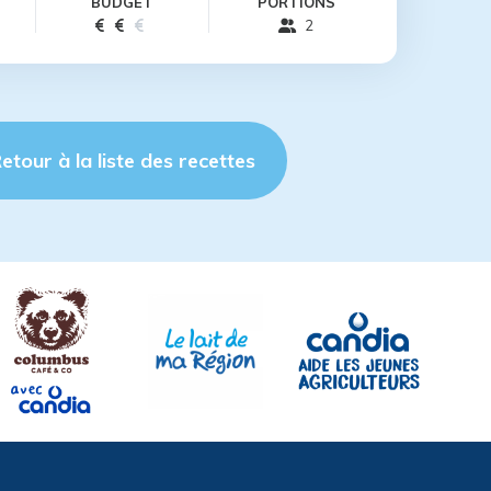
BUDGET
PORTIONS
2
etour à la liste des recettes