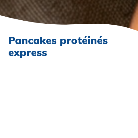
Pancakes protéinés
express
Ingrédients
TEMPS
BUDGET
PORTIONS