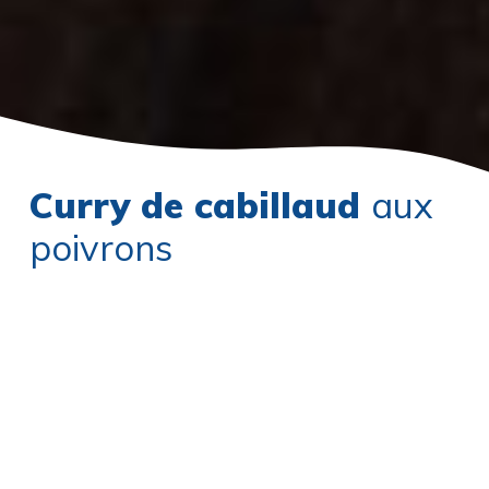
Curry de cabillaud
aux
poivrons
Ingrédients
Dos de cabillaud : 400 gr
Lait GrandLait® entier : 20 cl