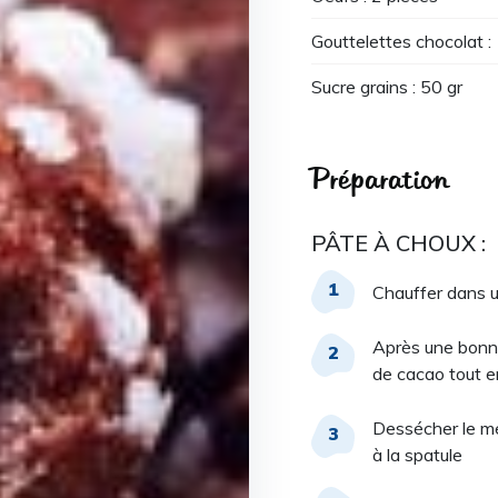
Gouttelettes chocolat :
Sucre grains : 50 gr
Préparation
PÂTE À CHOUX :
Chauffer dans une
Après une bonne 
de cacao tout e
Dessécher le mél
à la spatule