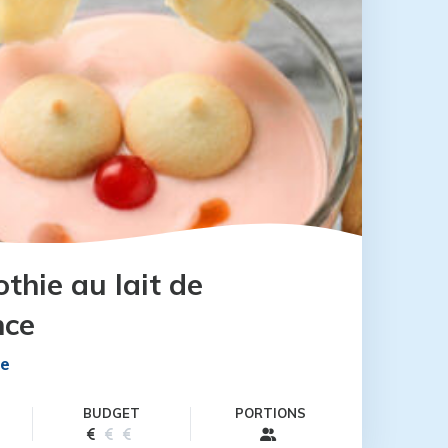
thie au lait de
nce
te
BUDGET
PORTIONS