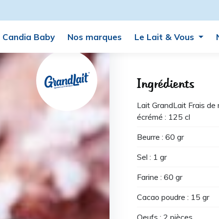
Candia Baby
Nos marques
Le Lait & Vous
Ingrédients
Lait GrandLait Frais d
écrémé : 125 cl
Beurre : 60 gr
Sel : 1 gr
Farine : 60 gr
Cacao poudre : 15 gr
Oeufs : 2 pièces