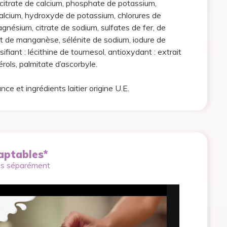
 citrate de calcium, phosphate de potassium,
lcium, hydroxyde de potassium, chlorures de
gnésium, citrate de sodium, sulfates de fer, de
 et de manganèse, sélénite de sodium, iodure de
ifiant : lécithine de tournesol, antioxydant : extrait
rols, palmitate d’ascorbyle.
ance et ingrédients laitier origine U.E.
aptables*
es séparément