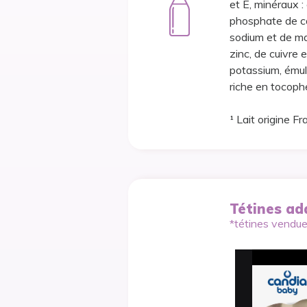
et E, minéraux :
phosphate de ca
sodium et de ma
zinc, de cuivre
potassium, émuls
riche en tocophé
¹ Lait origine Fr
Tétines ad
*tétines vendu