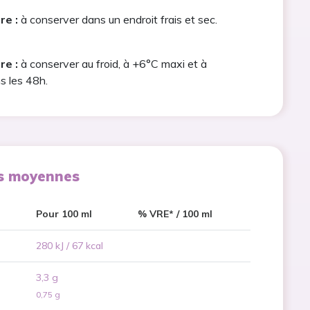
re :
à conserver dans un endroit frais et sec.
re :
à conserver au froid, à +6°C maxi et à
 les 48h.
es moyennes
Pour 100 ml
% VRE* / 100 ml
280 kJ / 67 kcal
3,3 g
0,75 g