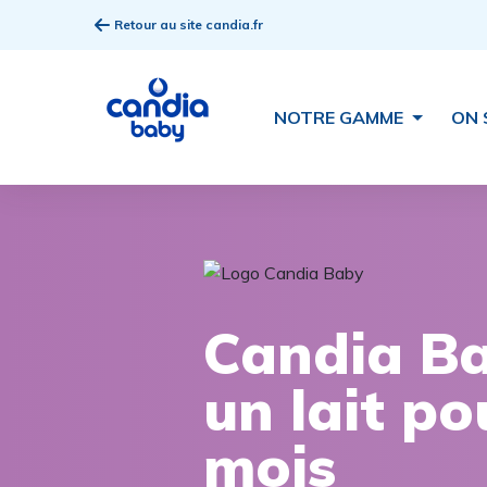
Retour au site candia.fr
NOTRE GAMME
ON 
Candia B
un lait po
mois