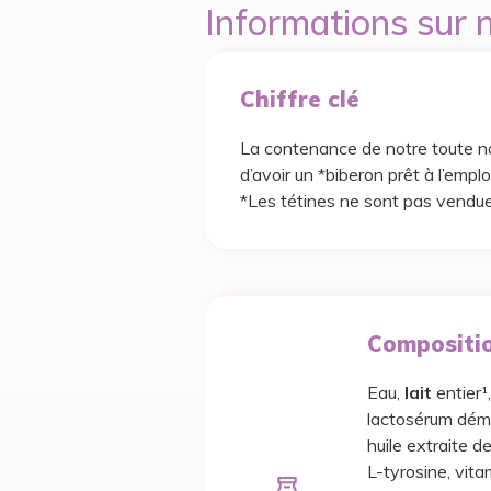
Informations sur n
Chiffre clé
La contenance de notre toute no
d’avoir un *biberon prêt à l’emploi
*Les tétines ne sont pas vendue
Compositi
Eau,
lait
entier¹
lactosérum démi
huile extraite d
L-tyrosine, vita