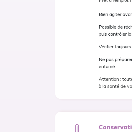
Prêt à l’emploi, 
Bien agiter avan
Possible de réch
puis contrôler la
Vérifier toujou
Ne pas préparer 
entamé.
Attention : tout
à la santé de v
Conservat