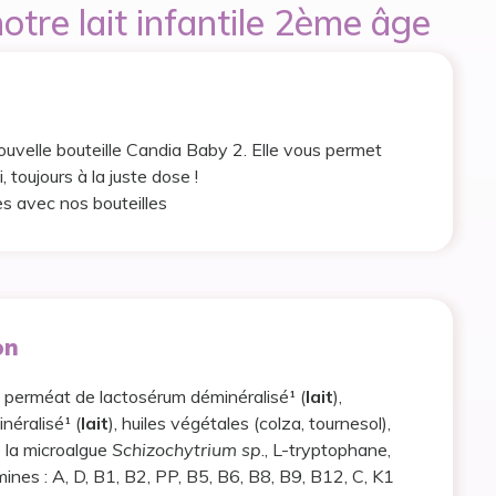
otre lait infantile 2ème âge
uvelle bouteille Candia Baby 2. Elle vous permet
, toujours à la juste dose !
s avec nos bouteilles
on
, perméat de lactosérum déminéralisé¹ (
lait
),
néralisé¹ (
lait
), huiles végétales (colza, tournesol),
e la microalgue
Schizochytrium sp
., L-tryptophane,
mines : A, D, B1, B2, PP, B5, B6, B8, B9, B12, C, K1